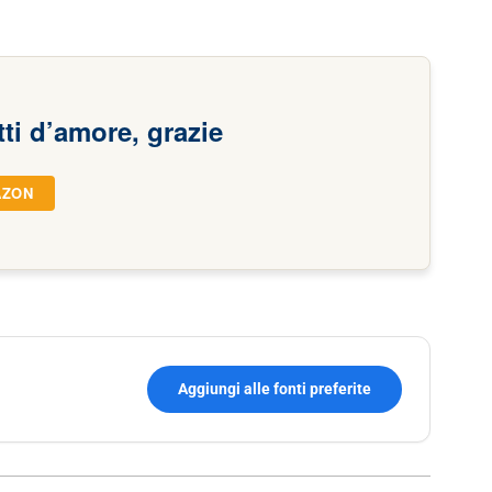
tti d’amore, grazie
AZON
Aggiungi alle fonti preferite