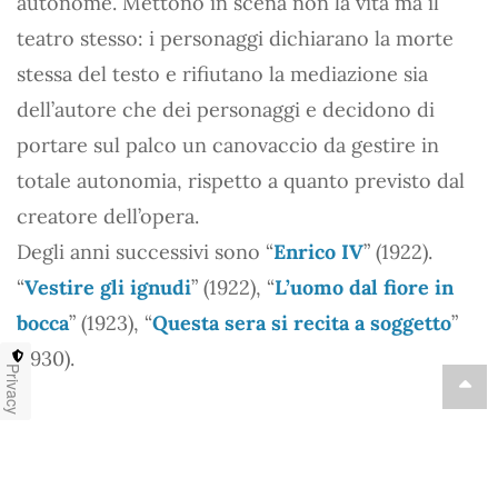
autonome. Mettono in scena non la vita ma il
teatro stesso: i personaggi dichiarano la morte
stessa del testo e rifiutano la mediazione sia
dell’autore che dei personaggi e decidono di
portare sul palco un canovaccio da gestire in
totale autonomia, rispetto a quanto previsto dal
creatore dell’opera.
Degli anni successivi sono “
Enrico IV
” (1922).
“
Vestire gli ignudi
” (1922), “
L’uomo dal fiore in
bocca
” (1923), “
Questa sera si recita a soggetto
”
(1930).
Privacy