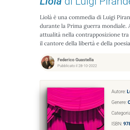
Liolà
di Luigi Pirand
Liolà è una commedia di Luigi Pirande
durante la Prima guerra mondiale. A
attualità nella contrapposizione tr
il cantore della libertà e della poesia
Federico Guastella
Pubblicato il 28-10-2022
Autore:
L
Genere:
C
Categori
ISBN:
97