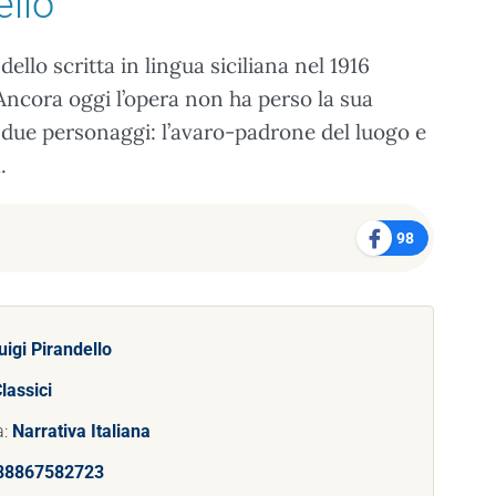
ello
llo scritta in lingua siciliana nel 1916
ncora oggi l’opera non ha perso la sua
a due personaggi: l’avaro-padrone del luogo e
.
98
uigi Pirandello
lassici
a:
Narrativa Italiana
88867582723