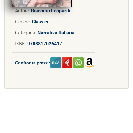
Autore:
Giacomo Leopardi
Genere:
Classici
Categoria:
Narrativa Italiana
ISBN:
9788817026437
Confronta prezzi: