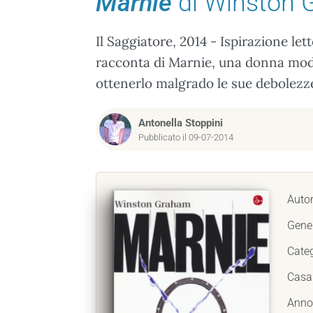
Marnie
di Winston 
Il Saggiatore, 2014 - Ispirazione le
racconta di Marnie, una donna mode
ottenerlo malgrado le sue debolezz
Antonella Stoppini
Pubblicato il 09-07-2014
Auto
Gene
Cate
Casa 
Anno