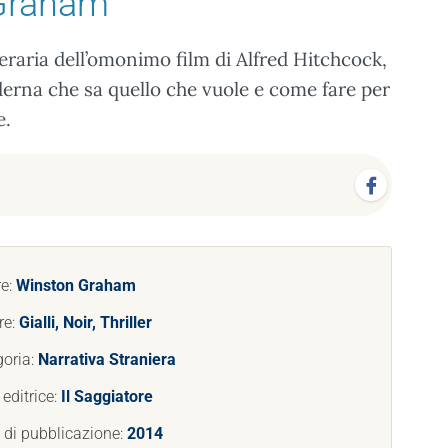
Graham
tteraria dell’omonimo film di Alfred Hitchcock,
rna che sa quello che vuole e come fare per
e.
re:
Winston Graham
re:
Gialli, Noir, Thriller
goria:
Narrativa Straniera
editrice:
Il Saggiatore
 di pubblicazione:
2014