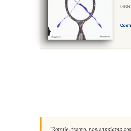
ISBN
Confr
"Ronnie, tesoro, non sappiamo co