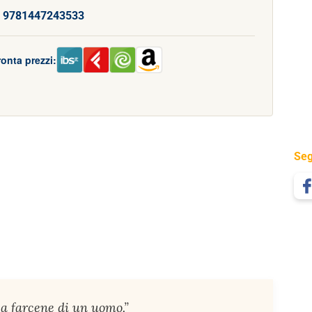
:
9781447243533
onta prezzi:
Seg
sa farcene di un uomo.”