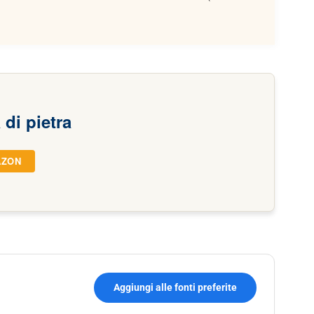
 di pietra
AZON
Aggiungi alle fonti preferite