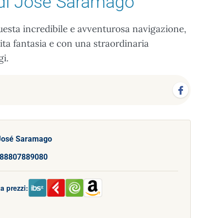
di José Saramago
 questa incredibile e avventurosa navigazione,
ita fantasia e con una straordinaria
gi.
José Saramago
88807889080
a prezzi: