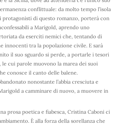
 è la Sicilia, dove ad attenderla c’è l’unico suo
ermanenza conflittuale: da molto tempo l’isola
ei protagonisti di questo romanzo, porterà con
 inconfessabili a Marigold, aprendo uno
toriata da eserciti nemici che, tentando di
e innocenti tra la popolazione civile. E sarà
nito il suo sguardo si perde, a portarle i tesori
ne, le cui parole muovono la marea dei suoi
he conosce il canto delle balene.
 abbandonato nonostante l’abbia cresciuta e
a Marigold a camminare di nuovo, a muovere in
a prosa poetica e fiabesca, Cristina Caboni ci
cambiamento. È alla forza della sorellanza che