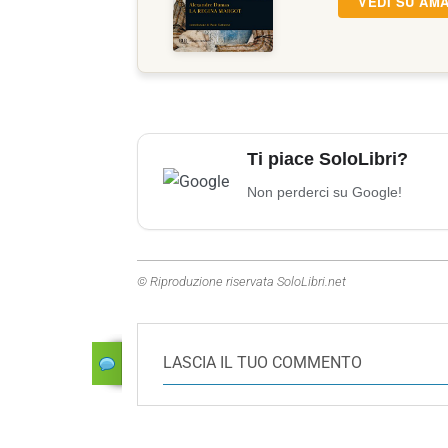
VEDI SU AM
Ti piace SoloLibri?
Non perderci su Google!
© Riproduzione riservata SoloLibri.net
LASCIA IL TUO COMMENTO