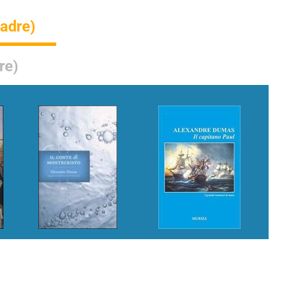
padre)
re)