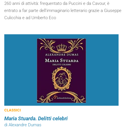
260 anni di attività: frequentato da Puccini e da Cavour, è
entrato a far parte dell’immaginario letterario grazie a Giuseppe
Culicchia e ad Umberto Eco
CLASSICI
Maria Stuarda. Delitti celebri
di Alexandre Dumas