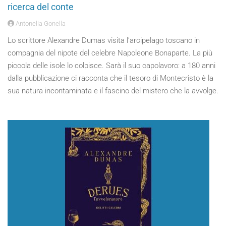
ricerca del conte
Antonella Gonella
Lo scrittore Alexandre Dumas visita l’arcipelago toscano in
compagnia del nipote del celebre Napoleone Bonaparte. La più
piccola delle isole lo colpisce. Sarà il suo capolavoro: a 180 anni
dalla pubblicazione ci racconta che il tesoro di Montecristo è la
sua natura incontaminata e il fascino del mistero che la avvolge.