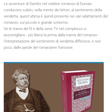
Le avventure di Dantès nel celebre romanzo di Dumas
conducono subito, nella mente dei lettori, al sentimento della
vendetta; quest’ultima è quindi presente nei vari adattamenti del
romanzo, sul piccolo e grande schermo.
Se le trame del fil e della serie TV nel complesso si
assomigliano - più libera la prima dalla trama del romanzo -
l’interpretazione del sentimento di vendetta differisce, e non
poco, dalle parole del romanziere francese.