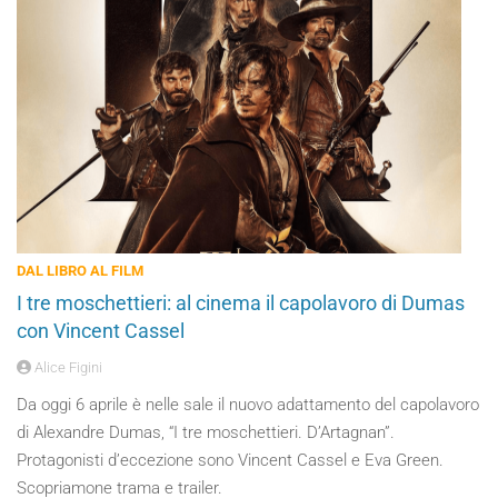
DAL LIBRO AL FILM
I tre moschettieri: al cinema il capolavoro di Dumas
con Vincent Cassel
Alice Figini
Da oggi 6 aprile è nelle sale il nuovo adattamento del capolavoro
di Alexandre Dumas, “I tre moschettieri. D’Artagnan”.
Protagonisti d’eccezione sono Vincent Cassel e Eva Green.
Scopriamone trama e trailer.