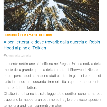
CURIOSITÀ PER AMANTI DEI LIBRI
Alberi letterari e dove trovarli: dalla quercia di Robin
Hood al pino di Tolkien
Antonella Gonella
In queste settimane si è diffusa nel Regno Unito la notizia della
morte della grande quercia della foresta di Sherwood. Niente
paura, però: i suoi semi sono stati piantati in giardini e parchi di
tutto il mondo, assicurando l’immortalità a questo monumento
amato da tanti lettori.
Gli alberi che hanno ispirato leggende e scrittori sono numerosi:
tracciano la mappa di un patrimonio fragile e prezioso, specie in
tempi di grandi cambiamenti climatici.