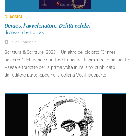
CLASSICI
Derues, l’avvelenatore. Delitti celebri
di Alexandre Dumas
Felice Laudadio
Scrittura & Scritture, 2023 – Un altro dei diciotto “Crimes
celebres” del grande scrittore francese, finora inedito nel nostro
Paese e tradotto per la prima volta in italiano, pubblicato
dall’editore partenopeo nella collana VociRiscoperte.