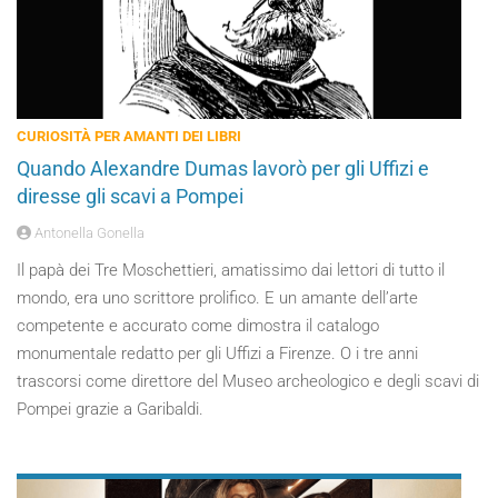
CURIOSITÀ PER AMANTI DEI LIBRI
Quando Alexandre Dumas lavorò per gli Uffizi e
diresse gli scavi a Pompei
Antonella Gonella
Il papà dei Tre Moschettieri, amatissimo dai lettori di tutto il
mondo, era uno scrittore prolifico. E un amante dell’arte
competente e accurato come dimostra il catalogo
monumentale redatto per gli Uffizi a Firenze. O i tre anni
trascorsi come direttore del Museo archeologico e degli scavi di
Pompei grazie a Garibaldi.