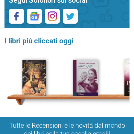
Segui Sololibri sui social
I libri più cliccati oggi
Tutte le Recensioni e le novità dal mondo
dei libri nella tua casella email!