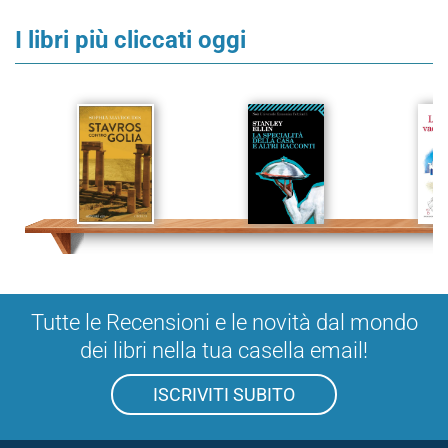
I libri più cliccati oggi
Tutte le Recensioni e le novità dal mondo
dei libri nella tua casella email!
ISCRIVITI SUBITO