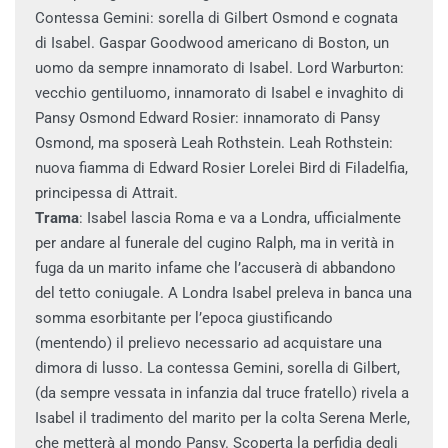
Contessa Gemini: sorella di Gilbert Osmond e cognata
di Isabel. Gaspar Goodwood americano di Boston, un
uomo da sempre innamorato di Isabel. Lord Warburton:
vecchio gentiluomo, innamorato di Isabel e invaghito di
Pansy Osmond Edward Rosier: innamorato di Pansy
Osmond, ma sposerà Leah Rothstein. Leah Rothstein:
nuova fiamma di Edward Rosier Lorelei Bird di Filadelfia,
principessa di Attrait.
Trama
: Isabel lascia Roma e va a Londra, ufficialmente
per andare al funerale del cugino Ralph, ma in verità in
fuga da un marito infame che l’accuserà di abbandono
del tetto coniugale. A Londra Isabel preleva in banca una
somma esorbitante per l’epoca giustificando
(mentendo) il prelievo necessario ad acquistare una
dimora di lusso. La contessa Gemini, sorella di Gilbert,
(da sempre vessata in infanzia dal truce fratello) rivela a
Isabel il tradimento del marito per la colta Serena Merle,
che metterà al mondo Pansy. Scoperta la perfidia degli