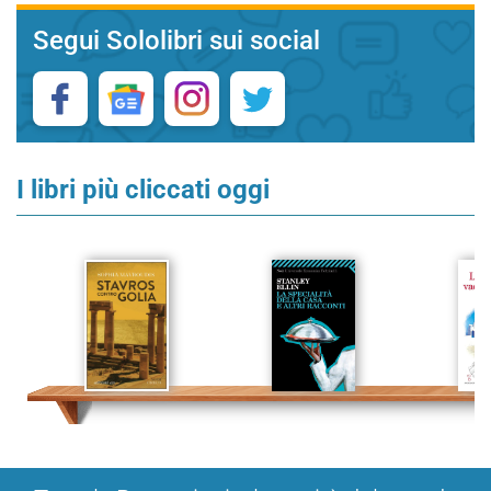
Segui Sololibri sui social
I libri più cliccati oggi