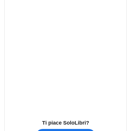
Ti piace SoloLibri?