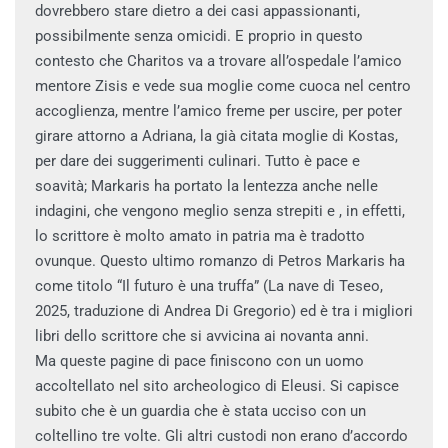
dovrebbero stare dietro a dei casi appassionanti,
possibilmente senza omicidi. E proprio in questo
contesto che Charitos va a trovare all’ospedale l’amico
mentore Zisis e vede sua moglie come cuoca nel centro
accoglienza, mentre l’amico freme per uscire, per poter
girare attorno a Adriana, la già citata moglie di Kostas,
per dare dei suggerimenti culinari. Tutto è pace e
soavità; Markaris ha portato la lentezza anche nelle
indagini, che vengono meglio senza strepiti e , in effetti,
lo scrittore è molto amato in patria ma è tradotto
ovunque. Questo ultimo romanzo di Petros Markaris ha
come titolo “Il futuro è una truffa” (La nave di Teseo,
2025, traduzione di Andrea Di Gregorio) ed è tra i migliori
libri dello scrittore che si avvicina ai novanta anni.
Ma queste pagine di pace finiscono con un uomo
accoltellato nel sito archeologico di Eleusi. Si capisce
subito che è un guardia che è stata ucciso con un
coltellino tre volte. Gli altri custodi non erano d’accordo