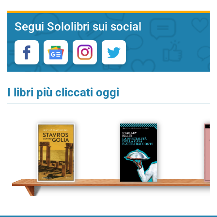
Segui Sololibri sui social
I libri più cliccati oggi