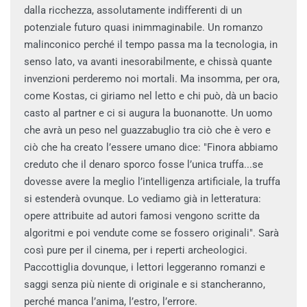
dalla ricchezza, assolutamente indifferenti di un
potenziale futuro quasi inimmaginabile. Un romanzo
malinconico perché il tempo passa ma la tecnologia, in
senso lato, va avanti inesorabilmente, e chissà quante
invenzioni perderemo noi mortali. Ma insomma, per ora,
come Kostas, ci giriamo nel letto e chi può, dà un bacio
casto al partner e ci si augura la buonanotte. Un uomo
che avrà un peso nel guazzabuglio tra ciò che è vero e
ciò che ha creato l’essere umano dice: "Finora abbiamo
creduto che il denaro sporco fosse l’unica truffa...se
dovesse avere la meglio l’intelligenza artificiale, la truffa
si estenderà ovunque. Lo vediamo già in letteratura:
opere attribuite ad autori famosi vengono scritte da
algoritmi e poi vendute come se fossero originali". Sarà
così pure per il cinema, per i reperti archeologici.
Paccottiglia dovunque, i lettori leggeranno romanzi e
saggi senza più niente di originale e si stancheranno,
perché manca l’anima, l’estro, l’errore.