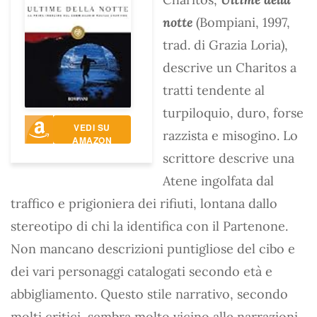
notte
(Bompiani, 1997,
trad. di Grazia Loria),
descrive un Charitos a
tratti tendente al
turpiloquio, duro, forse
VEDI SU
razzista e misogino. Lo
AMAZON
scrittore descrive una
Atene ingolfata dal
traffico e prigioniera dei rifiuti, lontana dallo
stereotipo di chi la identifica con il Partenone.
Non mancano descrizioni puntigliose del cibo e
dei vari personaggi catalogati secondo età e
abbigliamento. Questo stile narrativo, secondo
molti critici, sembra molto vicino alle narrazioni