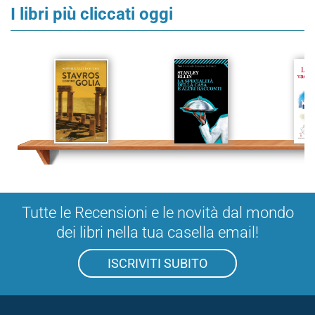
I libri più cliccati oggi
Tutte le Recensioni e le novità dal mondo
dei libri nella tua casella email!
ISCRIVITI SUBITO