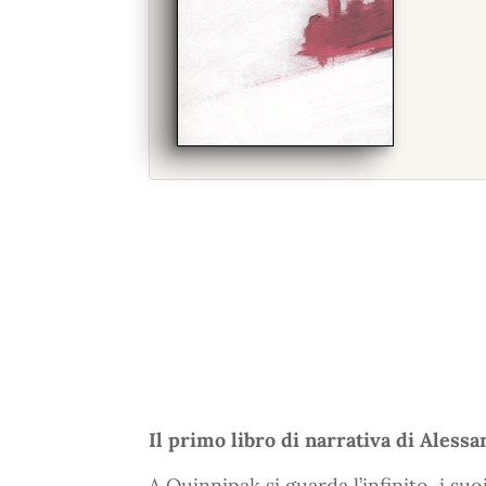
Il primo libro di narrativa di Aless
A Quinnipak si guarda l’infinito, i su