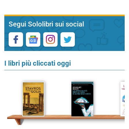
Segui Sololibri sui social
I libri più cliccati oggi