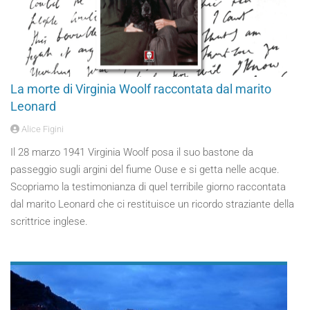
La morte di Virginia Woolf raccontata dal marito
Leonard
Alice Figini
Il 28 marzo 1941 Virginia Woolf posa il suo bastone da
passeggio sugli argini del fiume Ouse e si getta nelle acque.
Scopriamo la testimonianza di quel terribile giorno raccontata
dal marito Leonard che ci restituisce un ricordo straziante della
scrittrice inglese.