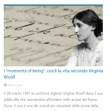
I “moments of being”: cos’è la vita secondo Virginia
Woolf
Alice Figini
Il 28 marzo 1941 la scrittrice inglese Virginia Woolf dava il suo
addio alla vita, lasciandosi affondare nelle acque del fiume
Ouse. Il suo è uno dei suicidi più strazianti della storia della