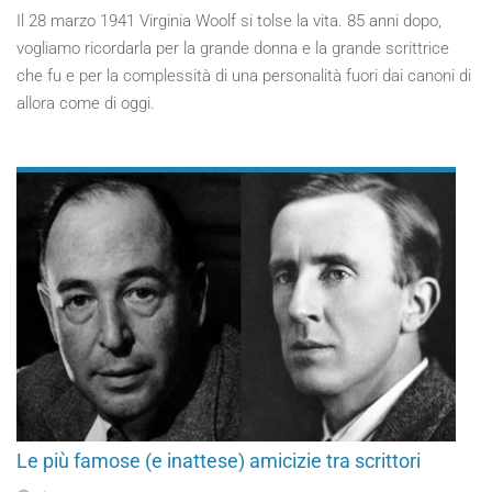
Il 28 marzo 1941 Virginia Woolf si tolse la vita. 85 anni dopo,
vogliamo ricordarla per la grande donna e la grande scrittrice
che fu e per la complessità di una personalità fuori dai canoni di
allora come di oggi.
Le più famose (e inattese) amicizie tra scrittori