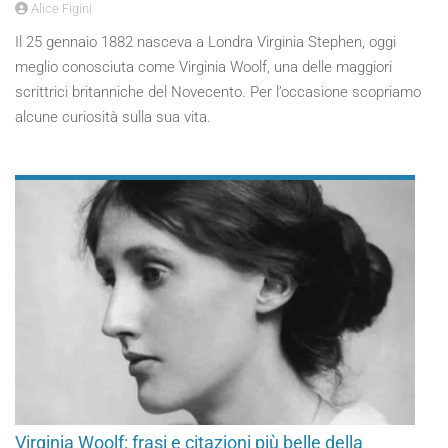
Alice Figini
Il 25 gennaio 1882 nasceva a Londra Virginia Stephen, oggi
meglio conosciuta come Virginia Woolf, una delle maggiori
scrittrici britanniche del Novecento. Per l’occasione scopriamo
alcune curiosità sulla sua vita.
Virginia Woolf: frasi e citazioni più belle della