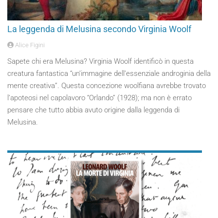
La leggenda di Melusina secondo Virginia Woolf
Alice Figini
Sapete chi era Melusina? Virginia Woolf identificò in questa
creatura fantastica “un’immagine dell’essenziale androginia della
mente creativa”. Questa concezione woolfiana avrebbe trovato
l’apoteosi nel capolavoro “Orlando” (1928); ma non è errato
pensare che tutto abbia avuto origine dalla leggenda di
Melusina.