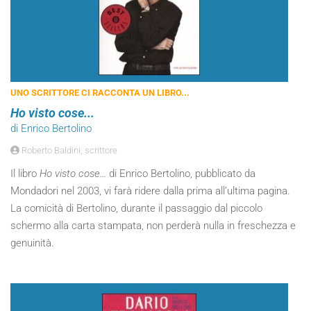
UNO SCRITTORE CI RACCONTA UN LIBRO...
Ho visto cose...
di Enrico Bertolino
Roberto Baldini, scrittore
Il libro
Ho visto cose...
di Enrico Bertolino, pubblicato da
Mondadori nel 2003, vi farà ridere dalla prima all’ultima pagina.
La comicità di Bertolino, durante il passaggio dal piccolo
schermo alla carta stampata, non perderà nulla in freschezza e
genuinità.