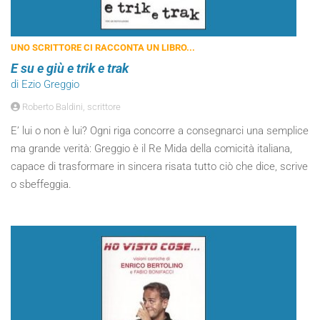
UNO SCRITTORE CI RACCONTA UN LIBRO...
E su e giù e trik e trak
di Ezio Greggio
Roberto Baldini, scrittore
E’ lui o non è lui? Ogni riga concorre a consegnarci una semplice
ma grande verità: Greggio è il Re Mida della comicità italiana,
capace di trasformare in sincera risata tutto ciò che dice, scrive
o sbeffeggia.