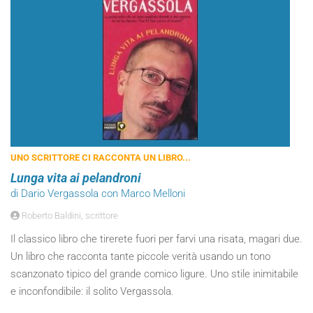
UNO SCRITTORE CI RACCONTA UN LIBRO...
Lunga vita ai pelandroni
di Dario Vergassola con Marco Melloni
Roberto Baldini, scrittore
Il classico libro che tirerete fuori per farvi una risata, magari due.
Un libro che racconta tante piccole verità usando un tono
scanzonato tipico del grande comico ligure. Uno stile inimitabile
e inconfondibile: il solito Vergassola.