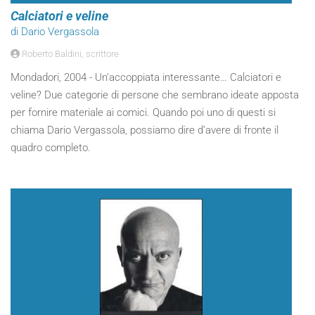
Calciatori e veline
di Dario Vergassola
Roberto Baldini, scrittore
Mondadori, 2004 - Un’accoppiata interessante… Calciatori e
veline? Due categorie di persone che sembrano ideate apposta
per fornire materiale ai comici. Quando poi uno di questi si
chiama Dario Vergassola, possiamo dire d’avere di fronte il
quadro completo.