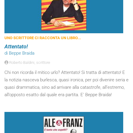
UNO SCRITTORE CI RACCONTA UN LIBRO...
Attentato!
di Beppe Braida
Roberto Baldini, scrittore
Chi non ricorda il mitico urlo? Attentato! Si tratta di attentato! E
la notizia nasceva burlesca, quasi ironica, per poi divenire seria e
quasi drammatica, sino ad arrivare alla catastrofe, all’estremo,
all’opposto esatto dal quale era partita. E’ Beppe Braida!