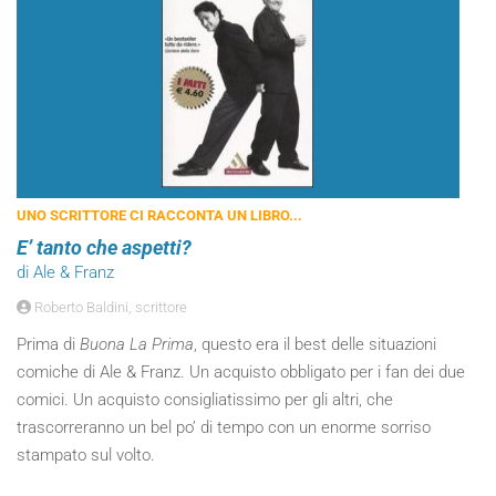
UNO SCRITTORE CI RACCONTA UN LIBRO...
E’ tanto che aspetti?
di Ale & Franz
Roberto Baldini, scrittore
Prima di
Buona La Prima
, questo era il best delle situazioni
comiche di Ale & Franz. Un acquisto obbligato per i fan dei due
comici. Un acquisto consigliatissimo per gli altri, che
trascorreranno un bel po’ di tempo con un enorme sorriso
stampato sul volto.