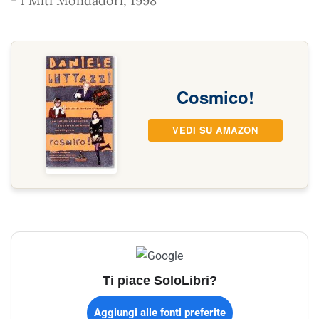
- I Miti Mondadori, 1998
Cosmico!
VEDI SU AMAZON
Ti piace SoloLibri?
Aggiungi alle fonti preferite