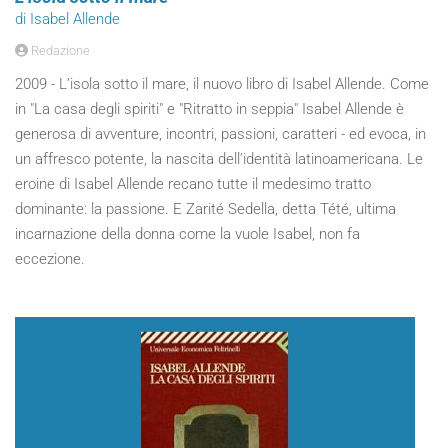
di Isabel Allende
Redazione
2009 - L’isola sotto il mare, il nuovo libro di Isabel Allende. Come
in "La casa degli spiriti" e "Ritratto in seppia" Isabel Allende è
generosa di avventure, incontri, passioni, caratteri - ed evoca, in
un affresco potente, la nascita dell’identità latinoamericana. Le
eroine di Isabel Allende recano tutte il medesimo tratto
dominante: la passione. E Zarité Sedella, detta Tété, ultima
incarnazione della donna come la vuole Isabel, non fa
eccezione.