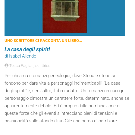
UNO SCRITTORE CI RACCONTA UN LIBRO...
La casa degli spiriti
di Isabel Allende
Tosca Pagliari, scrittrice
Per chi ama i romanzi genealogici, dove Storia e storie si
fondono per dare vita a personaggi indimenticabili, "La casa
degli spiriti" è, senz’altro, il libro adatto. Un romanzo in cui ogni
personaggio dimostra un carattere forte, determinato, anche se
apparentemente debole. Ed è proprio dalla combinazione di
queste forze che gli eventi s’intrecciano pieni di tensioni e
passionalità sullo sfondo di un Cile che cerca di cambiare.