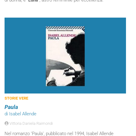
di donna, e “
Luna
”, astro femminile per eccellenza.
STORIE VERE
Paula
di Isabel Allende
Vittoria Daniela Raimondi
Nel romanzo ‘Paula’, pubblicato nel 1994, Isabel Allende