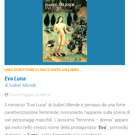
UNO SCRITTORE CI RACCONTA UN LIBRO...
Eva Luna
di Isabel Allende
Tosca Pagliari, scrittrice
Il romanzo “Eva Luna” di Isabel Allende è pervaso da una forte
caratterizzazione femminile, nonostante l’apparire sulla scena di
vari personaggi maschili. L’assioma “femmina – donna” appare
già insito nello stesso nome della protagonista: “
Eva
”, primordio