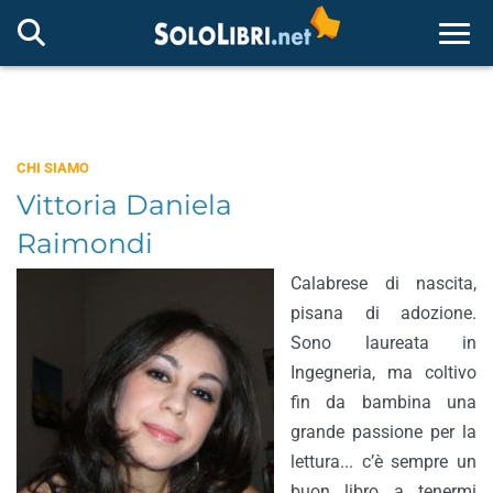
Togg
CHI SIAMO
Vittoria Daniela
Raimondi
Calabrese di nascita,
pisana di adozione.
Sono laureata in
Ingegneria, ma coltivo
fin da bambina una
grande passione per la
lettura... c’è sempre un
buon libro a tenermi