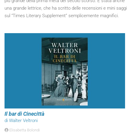
più grande della prima metà del secolo scorso. È stata anche
una grande lettrice, che ha scritto delle recensioni e mini saggi
sul “Times Literary Supplement” semplicemente magnifici.
Il bar di Cinecittà
di Walter Veltroni
Elisabetta Bolondi