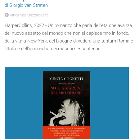
di Giorgio van Straten
Vincenzo Mazzaccaro
HarperCollins, 2022 - Un romanzo che parla dell’età che avanza,
del nuovo assetto del mondo che non si capisce fino in fondo,
della vita a New York, del bisogno di vedere una tantum Roma e
l’Italia e dell’ipocondria dei maschi sessantenni.