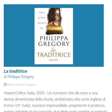
La traditrice
di Philippa Gregory
Alessandra Stoppini
HarperCollins Italia, 2025 - Un romanzo che dà voce a una
donna dimenticata dalla Storia, ambientato alla corte inglese di
Enrico VIII Tudor, sovrano imprevedibile, prepotente e protervo,
marito infedele di sei consorti, due delle quali spedite al patibolo