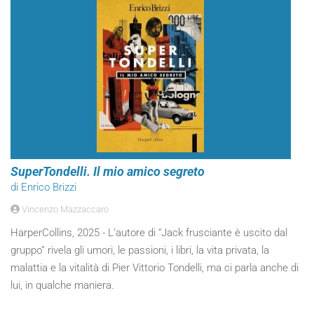
SuperTondelli. Il mio amico segreto
di Enrico Brizzi
Vincenzo Mazzaccaro
HarperCollins, 2025 - L’autore di “Jack frusciante è uscito dal
gruppo” rivela gli umori, le passioni, i libri, la vita privata, la
malattia e la vitalità di Pier Vittorio Tondelli, ma ci parla anche di
lui, in qualche maniera.