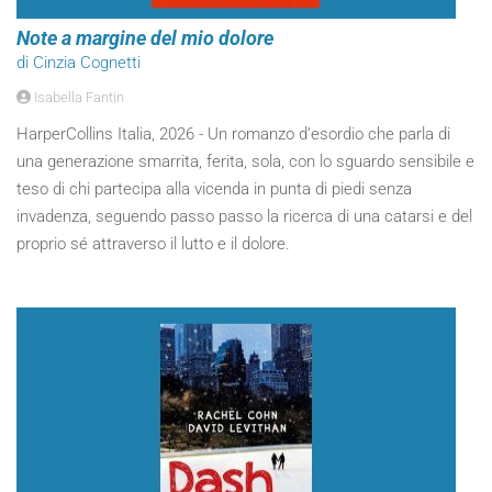
Note a margine del mio dolore
di Cinzia Cognetti
Isabella Fantin
HarperCollins Italia, 2026 - Un romanzo d’esordio che parla di
una generazione smarrita, ferita, sola, con lo sguardo sensibile e
teso di chi partecipa alla vicenda in punta di piedi senza
invadenza, seguendo passo passo la ricerca di una catarsi e del
proprio sé attraverso il lutto e il dolore.