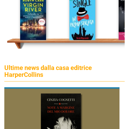
Ultime news dalla casa editrice
HarperCollins