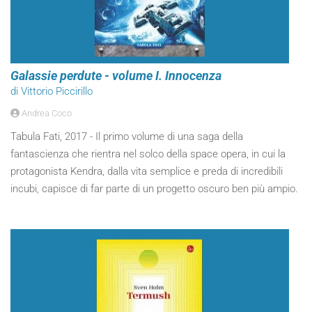
Galassie perdute - volume I. Innocenza
di Vittorio Piccirillo
Andrea Coco
Tabula Fati, 2017 - Il primo volume di una saga della
fantascienza che rientra nel solco della space opera, in cui la
protagonista Kendra, dalla vita semplice e preda di incredibili
incubi, capisce di far parte di un progetto oscuro ben più ampio.