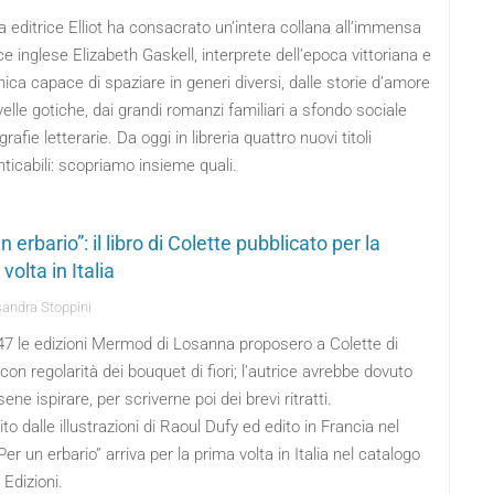
 editrice Elliot ha consacrato un’intera collana all’immensa
ice inglese Elizabeth Gaskell, interprete dell’epoca vittoriana e
ica capace di spaziare in generi diversi, dalle storie d’amore
velle gotiche, dai grandi romanzi familiari a sfondo sociale
grafie letterarie. Da oggi in libreria quattro nuovi titoli
ticabili: scopriamo insieme quali.
n erbario”: il libro di Colette pubblicato per la
volta in Italia
andra Stoppini
47 le edizioni Mermod di Losanna proposero a Colette di
 con regolarità dei bouquet di fiori; l’autrice avrebbe dovuto
sene ispirare, per scriverne poi dei brevi ritratti.
ito dalle illustrazioni di Raoul Dufy ed edito in Francia nel
Per un erbario” arriva per la prima volta in Italia nel catalogo
t Edizioni.