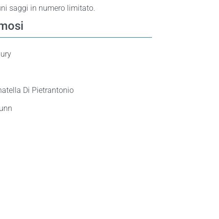
uni saggi in numero limitato.
famosi
bury
atella Di Pietrantonio
Dunn