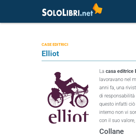
CASE EDITRICI
Elliot
La
casa editrice E
lavoravano nel mo
anni fa, una rivis
di responsabilità
questo infatti ciò
interno non vi s
con il suo valore,
Collane