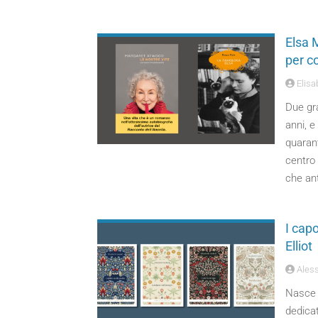
Elsa 
per c
Elisa
Due gra
anni, e 
quaran
centro 
che ant
I capo
Elliot
Aless
Nasce n
dedicat