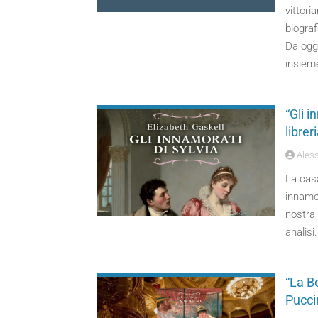
vittori
biograf
Da oggi
insieme
“Gli i
librer
Aless
La casa
innamor
nostra
analisi.
“La Bo
Pucci