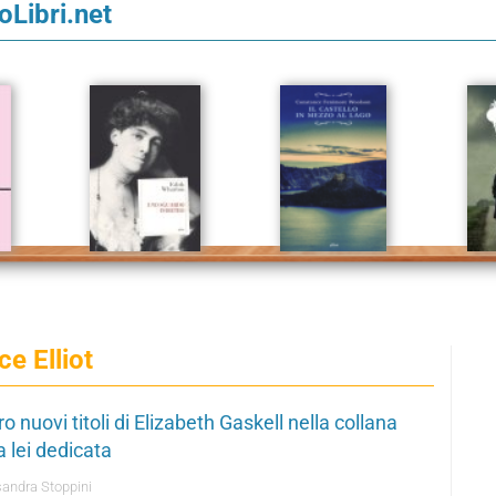
loLibri.net
ce Elliot
o nuovi titoli di Elizabeth Gaskell nella collana
 a lei dedicata
andra Stoppini