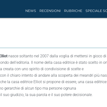
NEWS
RECENSIONI
RUBRICHE
SPECIALE S
lliot
nasce soltanto nel 2007 dalla voglia di mettersi in gioco d
ndo dell’editoria. Il nome della casa editrice è stato scelto in on
ta creata con uno spirito di condivisione di scelte e
 con il chiaro intento di andare alla scoperta dei meandri più nas
 che la casa editrice Elliot si propone di essere, una casa editric
ono gerarchie di alcun tipo ma persone ognuna
 il suo giudizio, la sua parola e il suo potere decisionale.