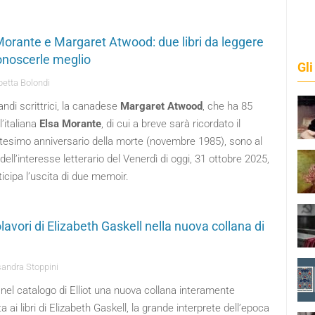
Morante e Margaret Atwood: due libri da leggere
onoscerle meglio
Gli
betta Bolondi
ndi scrittrici, la canadese
Margaret Atwood
, che ha 85
l’italiana
Elsa Morante
, di cui a breve sarà ricordato il
tesimo anniversario della morte (novembre 1985), sono al
dell’interesse letterario del Venerdì di oggi, 31 ottobre 2025,
icipa l’uscita di due memoir.
lavori di Elizabeth Gaskell nella nuova collana di
andra Stoppini
el catalogo di Elliot una nuova collana interamente
a ai libri di Elizabeth Gaskell, la grande interprete dell’epoca