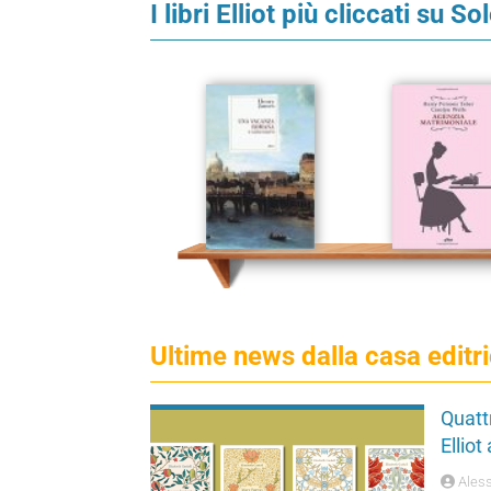
I libri Elliot più cliccati su So
Ultime news dalla casa editri
Quattr
Elliot
Aless