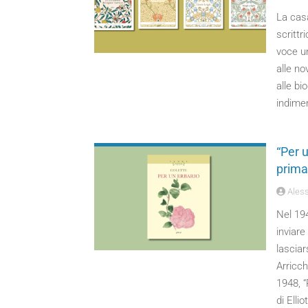
La casa
scrittr
voce un
alle no
alle bio
indimen
“Per u
prima 
Aless
Nel 19
inviare
lasciar
Arricch
1948, “
di Ellio