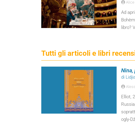
Alice 
Ad apri
Bohème
libro? 
Tutti gli articoli e libri recensi
Nina,
di Lidj
Aless
Elliot
Russia
sopratt
ogly-D