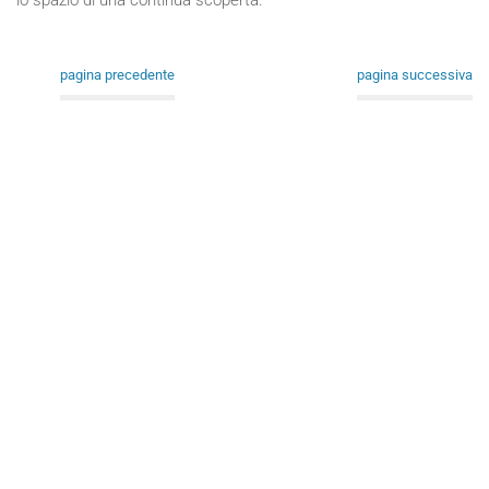
lo spazio di una continua scoperta.
pagina precedente
pagina successiva