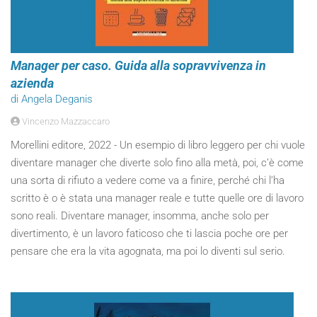
Manager per caso. Guida alla sopravvivenza in
azienda
di Angela Deganis
Vincenzo Mazzaccaro
Morellini editore, 2022 - Un esempio di libro leggero per chi vuole
diventare manager che diverte solo fino alla metà, poi, c’è come
una sorta di rifiuto a vedere come va a finire, perché chi l’ha
scritto è o è stata una manager reale e tutte quelle ore di lavoro
sono reali. Diventare manager, insomma, anche solo per
divertimento, è un lavoro faticoso che ti lascia poche ore per
pensare che era la vita agognata, ma poi lo diventi sul serio.