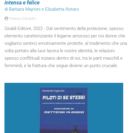
intensa e felice
di Barbara Majnoni e Elisabetta Notaro
Teresa D'Aniello
Giraldi Editore, 2022 - Dal sentimento della protezione, spesso
elemento caratterizzante il legame amoroso per noi donne che
vogliamo sentirci emotivamente protette, al tradimento che una
volta portato alla luce lacera le nostre identità, le relazioni
spesso conflittuali iniziano dentro di noi, tra le parti maschili e
femminili, e la frattura che segue diviene un punto cruciale.