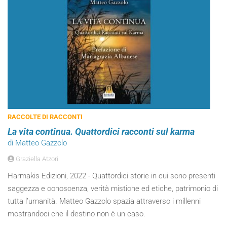
RACCOLTE DI RACCONTI
La vita continua. Quattordici racconti sul karma
di Matteo Gazzolo
Graziella Atzori
Harmakis Edizioni, 2022 - Quattordici storie in cui sono presenti
saggezza e conoscenza, verità mistiche ed etiche, patrimonio di
tutta l’umanità. Matteo Gazzolo spazia attraverso i millenni
mostrandoci che il destino non è un caso.