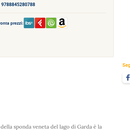
:
9788845280788
onta prezzi:
Seg
 della sponda veneta del lago di Garda è la