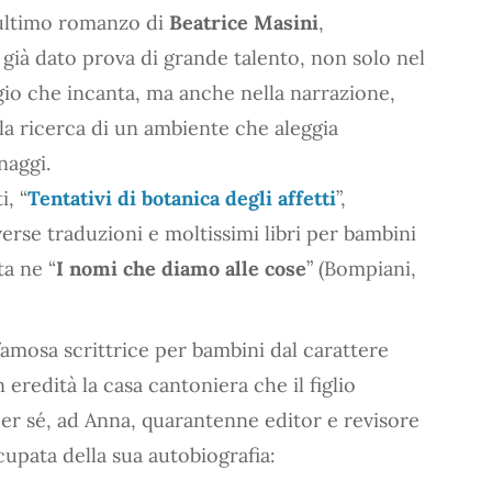
’ultimo romanzo di
Beatrice Masini
,
a già dato prova di grande talento, non solo nel
gio che incanta, ma anche nella narrazione,
la ricerca di un ambiente che aleggia
naggi.
, “
Tentativi di botanica degli affetti
”,
verse traduzioni e moltissimi libri per bambini
ta ne “
I nomi che diamo alle cose
” (Bompiani,
a famosa scrittrice per bambini dal carattere
n eredità la casa cantoniera che il figlio
er sé, ad Anna, quarantenne editor e revisore
cupata della sua autobiografia: