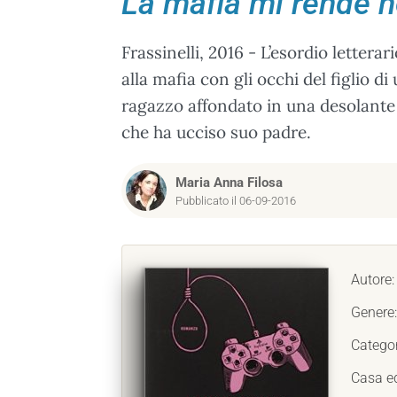
La mafia mi rende 
Frassinelli, 2016 - L’esordio lettera
alla mafia con gli occhi del figlio di
ragazzo affondato in una desolante af
che ha ucciso suo padre.
Maria Anna Filosa
Pubblicato il 06-09-2016
Autore
Genere
Catego
Casa ed