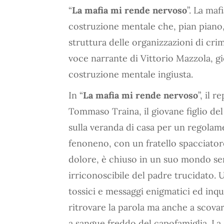
“
La mafia mi rende nervoso
”. La maf
costruzione mentale che, pian piano, 
struttura delle organizzazioni di crim
voce narrante di Vittorio Mazzola, gio
costruzione mentale ingiusta.
In “
La mafia mi rende nervoso
”, il 
Tommaso Traina, il giovane figlio de
sulla veranda di casa per un regolame
fenoneno, con un fratello spacciator
dolore, è chiuso in un suo mondo senz
irriconoscibile del padre trucidato. 
tossici e messaggi enigmatici ed in
ritrovare la parola ma anche a scovar
a sangue freddo del capofamiglia. La s