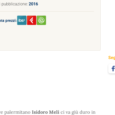
i pubblicazione:
2016
ta prezzi:
Seg
ore palermitano
Isidoro Meli
ci va giù duro in