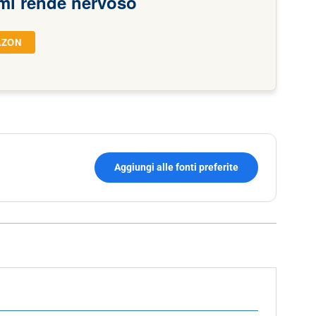
mi rende nervoso
AZON
Aggiungi alle fonti preferite