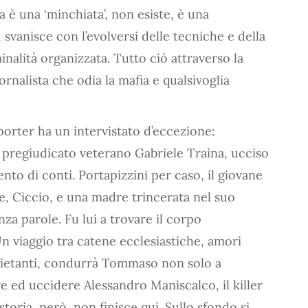
ia è una ‘minchiata’, non esiste, è una
svanisce con l’evolversi delle tecniche e della
inalità organizzata. Tutto ciò attraverso la
rnalista che odia la mafia e qualsivoglia
reporter ha un intervistato d’eccezione:
l pregiudicato veterano Gabriele Traina, ucciso
nto di conti. Portapizzini per caso, il giovane
e, Ciccio, e una madre trincerata nel suo
a parole. Fu lui a trovare il corpo
Un viaggio tra catene ecclesiastiche, amori
quietanti, condurrà Tommaso non solo a
e ed uccidere Alessandro Maniscalco, il killer
toria, però, non finisce qui. Sullo sfondo si