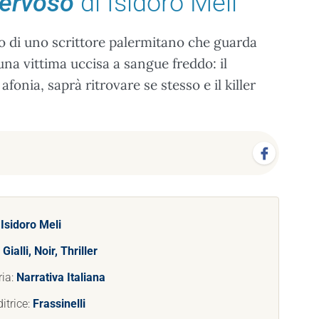
nervoso
di Isidoro Meli
rio di uno scrittore palermitano che guarda
 una vittima uccisa a sangue freddo: il
onia, saprà ritrovare se stesso e il killer
:
Isidoro Meli
:
Gialli, Noir, Thriller
ria:
Narrativa Italiana
itrice:
Frassinelli