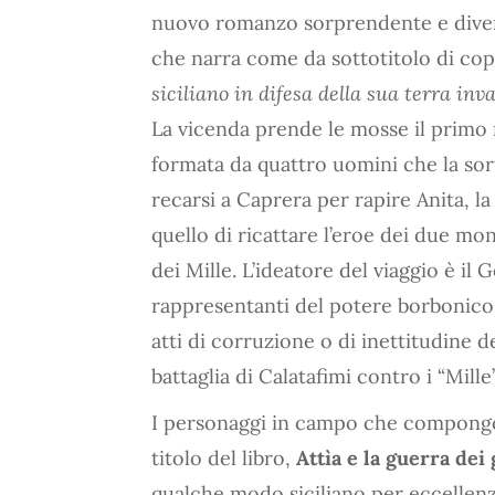
nuovo romanzo sorprendente e divert
che narra come da sottotitolo di cope
siciliano in difesa della sua terra in
La vicenda prende le mosse il prim
formata da quattro uomini che la sor
recarsi a Caprera per rapire Anita, l
quello di ricattare l’eroe dei due mon
dei Mille. L’ideatore del viaggio è i
rappresentanti del potere borbonico i
atti di corruzione o di inettitudine d
battaglia di Calatafimi contro i “Mil
I personaggi in campo che compongono
titolo del libro,
Attìa e la guerra dei
qualche modo siciliano per eccellenz