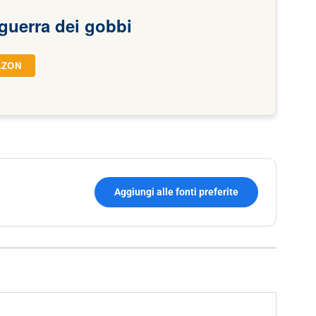
a guerra dei gobbi
AZON
Aggiungi alle fonti preferite