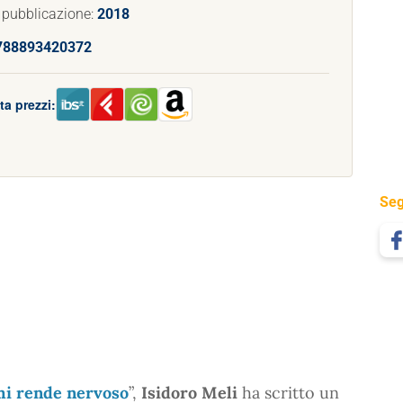
 pubblicazione:
2018
788893420372
a prezzi:
Seg
mi rende nervoso
”,
Isidoro Meli
ha scritto un