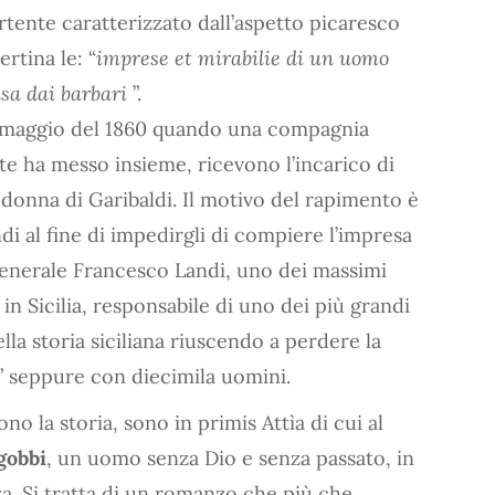
ente caratterizzato dall’aspetto picaresco
rtina le: “
imprese et mirabilie di un uomo
vasa dai barbari
”.
o maggio del 1860 quando una compagnia
te ha messo insieme, ricevono l’incarico di
a donna di Garibaldi. Il motivo del rapimento è
di al fine di impedirgli di compiere l’impresa
l Generale Francesco Landi, uno dei massimi
n Sicilia, responsabile di uno dei più grandi
ella storia siciliana riuscendo a perdere la
le” seppure con diecimila uomini.
 la storia, sono in primis Attìa di cui al
 gobbi
, un uomo senza Dio e senza passato, in
a. Si tratta di un romanzo che più che