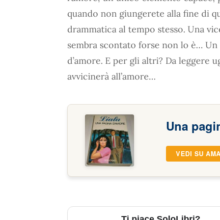
quando non giungerete alla fine di q
drammatica al tempo stesso. Una vice
sembra scontato forse non lo è… Un li
d’amore. E per gli altri? Da leggere u
avvicinerà all’amore…
Una pagi
VEDI SU AM
Ti piace SoloLibri?