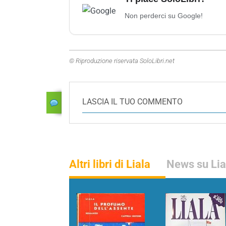
Non perderci su Google!
© Riproduzione riservata SoloLibri.net
LASCIA IL TUO COMMENTO
Altri libri di Liala
News su Lia