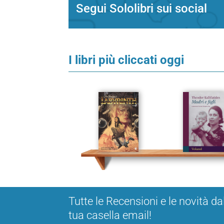
Segui Sololibri sui social
I libri più cliccati oggi
Tutte le Recensioni e le novità da
tua casella email!