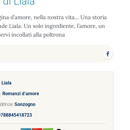
e
di Liala
ina d’amore, nella nostra vita… Una storia
ande Liala. Un solo ingrediente, l’amore, un
rvi incollati alla poltrona
:
Liala
:
Romanzi d’amore
ditrice:
Sonzogno
9788845418723