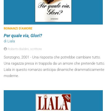
ROMANZI D’AMORE
Per quale via, Glori?
di Liala
Roberto Baldini, scrittore
Sonzogno, 2001 - Una risposta che potrebbe cambiare tutto.
Una ragazza presa in trappola da un amore che pretende tutto.
Liala in questo romanzo anticipa dinamiche drammaticamente
moderne.