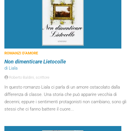
ROMANZI D’AMORE
Non dimenticare Lietocolle
di Liala
Roberto Baldini, scrittore
In questo romanzo Liala ci parla di un amore ostacolato dalla
differenza di classe. Una storia che può apparire vecchia di
decenni, eppure i sentimenti protagonisti non cambiano, sono gli
stessi che ci fanno battere il cuore...