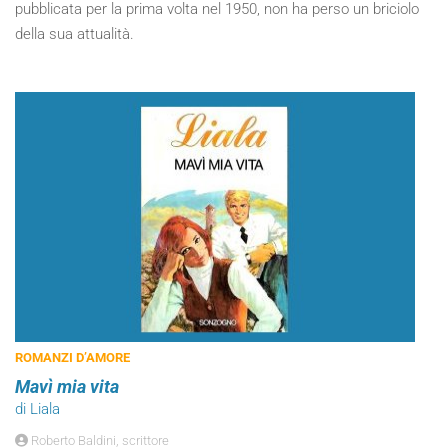
pubblicata per la prima volta nel 1950, non ha perso un briciolo
della sua attualità.
ROMANZI D’AMORE
Mavì mia vita
di Liala
Roberto Baldini, scrittore