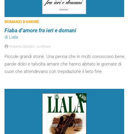
ROMANZI D’AMORE
Fiaba d’amore fra ieri e domani
di Liala
Roberto Baldini, scrittore
Piccole grandi storie. Una penna che in molti conoscono bene,
parole dolci e talvolta amare che hanno abitato le giornate di
cuori che attendevano con trepidazione il lieto fine.