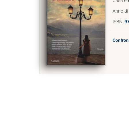
Casa edi
Anno di
ISBN:
9
Confront