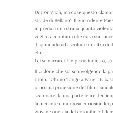
Dottor Vitali, ma cos’è questo clamor
strade di Bellano? Il Suo ridente Pae
in preda a una strana quanto violent
voglia raccontarci che cosa sta succ
disponendo ad ascoltare un’altra del
che
Lei sa narrarci. Un passo indietro, st
Il ciclone che sta sconvolgendo la pac
titolo: “Ultimo Tango a Parigi”. E’ ba
prossima proiezione del film scanda
scatenare da una parte le ire dei benpe
la piccante e morbosa curiosità dei pi
giovane operaia del cotonificio fidan