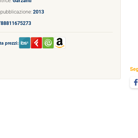
trice:
Garzanti
 pubblicazione:
2013
788811675273
a prezzi:
Seg