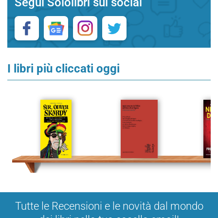
Segui Sololibri sui social
I libri più cliccati oggi
Tutte le Recensioni e le novità dal mondo