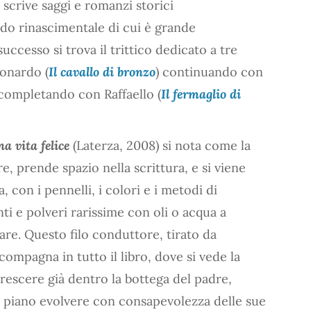
 scrive saggi e romanzi storici
do rinascimentale di cui è grande
uccesso si trova il trittico dedicato a tre
eonardo (
Il cavallo di bronzo
) continuando con
 completando con Raffaello (
Il fermaglio di
na vita felice
(Laterza, 2008) si nota come la
re, prende spazio nella scrittura, e si viene
, con i pennelli, i colori e i metodi di
i e polveri rarissime con oli o acqua a
eare. Questo filo conduttore, tirato da
compagna in tutto il libro, dove si vede la
crescere già dentro la bottega del padre,
an piano evolvere con consapevolezza delle sue