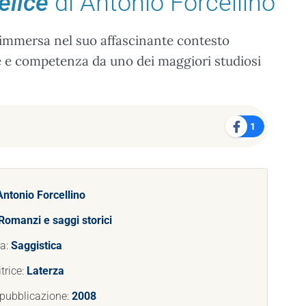
elice
di Antonio Forcellino
, immersa nel suo affascinante contesto
e e competenza da uno dei maggiori studiosi
1
Antonio Forcellino
Romanzi e saggi storici
ia:
Saggistica
trice:
Laterza
 pubblicazione:
2008