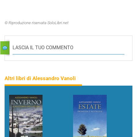
© Riproduzione riservata SoloLibri.net
LASCIA IL TUO COMMENTO
Altri libri di Alessandro Vanoli