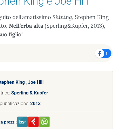
phen King e Joe Hill
eguito dell’amatissimo
Shining
, Stephen King
nto,
Nell’erba alta
(Sperling&Kupfer, 2013),
uo figlio!
1
tephen King
,
Joe Hill
trice:
Sperling & Kupfer
 pubblicazione:
2013
a prezzi: