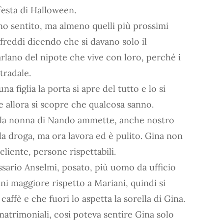
festa di Halloween.
nno sentito, ma almeno quelli più prossimi
o freddi dicendo che si davano solo il
rlano del nipote che vive con loro, perché i
tradale.
a figlia la porta si apre del tutto e lo si
 allora si scopre che qualcosa sanno.
o, la nonna di Nando ammette, anche nostro
lla droga, ma ora lavora ed è pulito. Gina non
liente, persone rispettabili.
ario Anselmi, posato, più uomo da ufficio
nni maggiore rispetto a Mariani, quindi si
affè e che fuori lo aspetta la sorella di Gina.
atrimoniali, così poteva sentire Gina solo