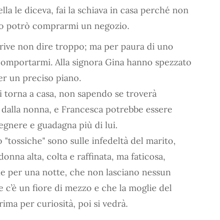
lla le diceva, fai la schiava in casa perché non
o potrò comprarmi un negozio.
crive non dire troppo; ma per paura di uno
 comportarmi. Alla signora Gina hanno spezzato
er un preciso piano.
 torna a casa, non sapendo se troverà
a dalla nonna, e Francesca potrebbe essere
egnere e guadagna più di lui.
"tossiche" sono sulle infedeltà del marito,
onna alta, colta e raffinata, ma faticosa,
ne per una notte, che non lasciano nessun
 c’è un fiore di mezzo e che la moglie del
ima per curiosità, poi si vedrà.