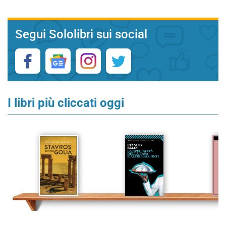
Segui Sololibri sui social
I libri più cliccati oggi