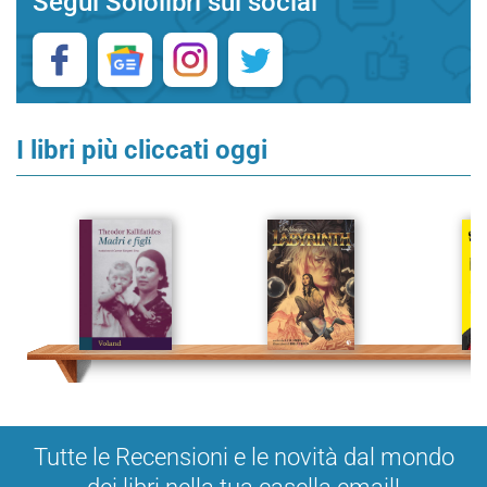
Segui Sololibri sui social
I libri più cliccati oggi
Tutte le Recensioni e le novità dal mondo