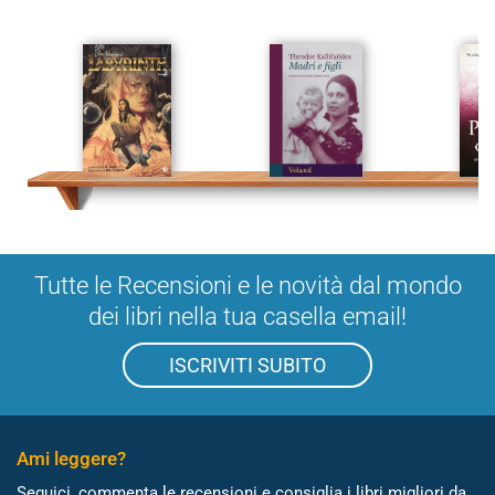
Tutte le Recensioni e le novità dal mondo
dei libri nella tua casella email!
ISCRIVITI SUBITO
Ami leggere?
Seguici, commenta le recensioni e consiglia i libri migliori da