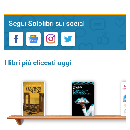
Segui Sololibri sui social
I libri più cliccati oggi