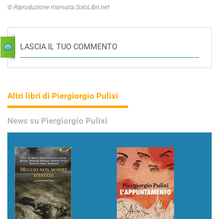
© Riproduzione riservata SoloLibri.net
LASCIA IL TUO COMMENTO
Altri libri di Piergiorgio Pulixi
News su Piergiorgio Pulixi