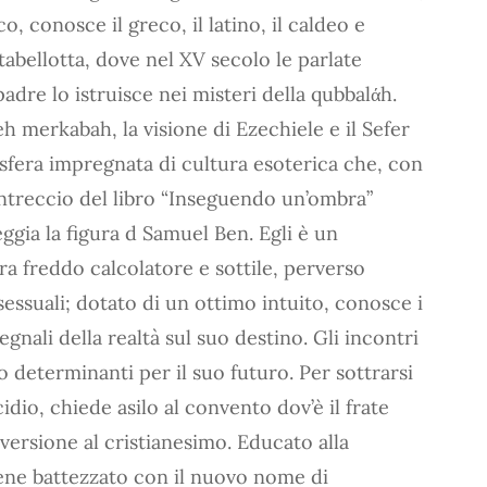
co, conosce il greco, il latino, il caldeo e
tabellotta, dove nel XV secolo le parlate
 padre lo istruisce nei misteri della qubbalάh.
seh merkabah, la visione di Ezechiele e il Sefer
osfera impregnata di cultura esoterica che, con
’intreccio del libro “Inseguendo un’ombra”
ggia la figura d Samuel Ben. Egli è un
a freddo calcolatore e sottile, perverso
essuali; dotato di un ottimo intuito, conosce i
egnali della realtà sul suo destino. Gli incontri
no determinanti per il suo futuro. Per sottrarsi
dio, chiede asilo al convento dov’è il frate
ersione al cristianesimo. Educato alla
viene battezzato con il nuovo nome di