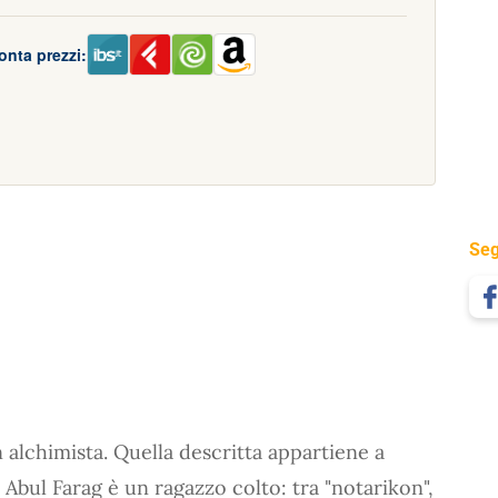
onta prezzi:
Seg
 alchimista. Quella descritta appartiene a
m Abul Farag è un ragazzo colto: tra "notarikon",