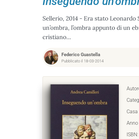
Inseguendo un’omb
Sellerio, 2014 - Era stato Leonardo S
un’ombra, l’ombra appunto di un ebre
cristiano...
Federico Guastella
Pubblicato il 18-03-2014
Autor
Categ
Casa 
Anno 
ISBN