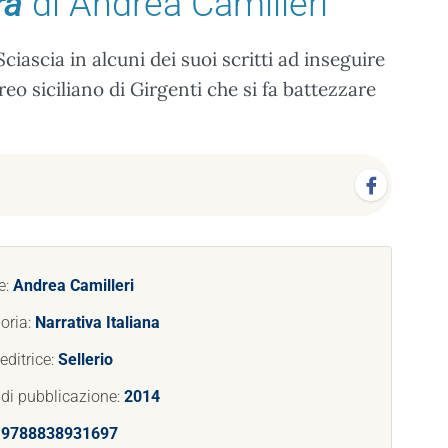
ra
di Andrea Camilleri
ciascia in alcuni dei suoi scritti ad inseguire
o siciliano di Girgenti che si fa battezzare
e:
Andrea Camilleri
oria:
Narrativa Italiana
editrice:
Sellerio
di pubblicazione:
2014
:
9788838931697