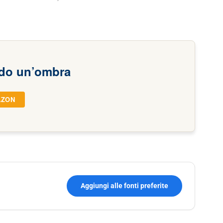
do un’ombra
AZON
Aggiungi alle fonti preferite