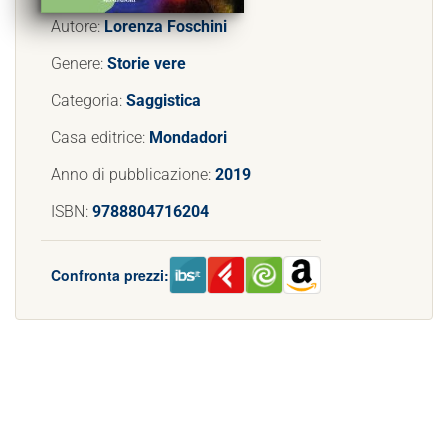
Autore:
Lorenza Foschini
Genere:
Storie vere
Categoria:
Saggistica
Casa editrice:
Mondadori
Anno di pubblicazione:
2019
ISBN:
9788804716204
Confronta prezzi: