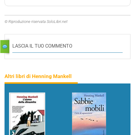
© Riproduzione riservata SoloLibri.net
LASCIA IL TUO COMMENTO
Altri libri di Henning Mankell