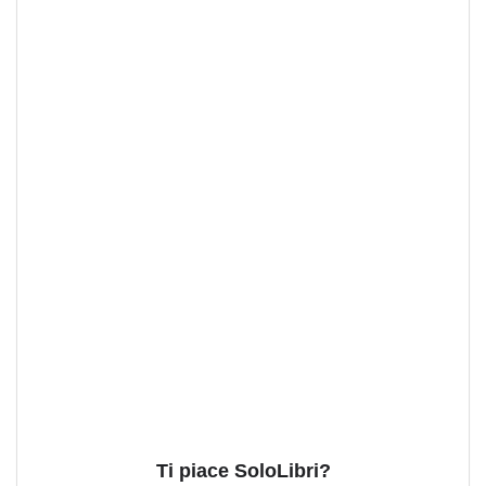
Ti piace SoloLibri?