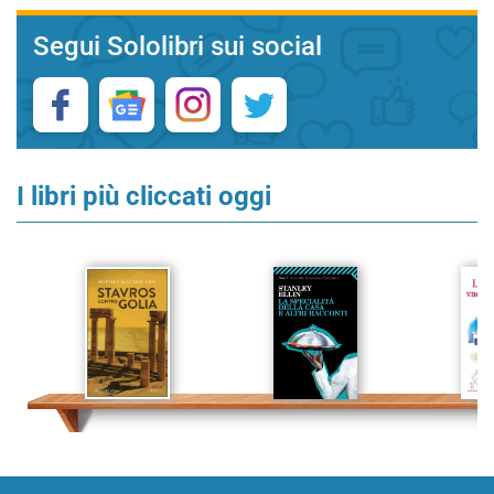
Segui Sololibri sui social
I libri più cliccati oggi