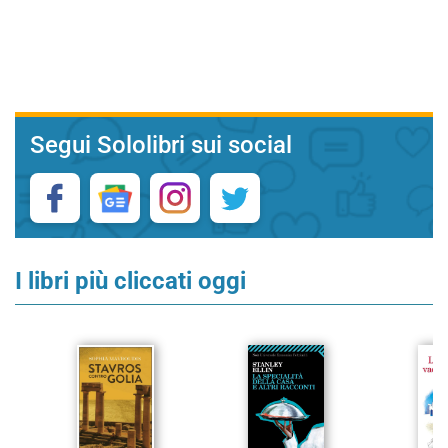
Segui Sololibri sui social
I libri più cliccati oggi