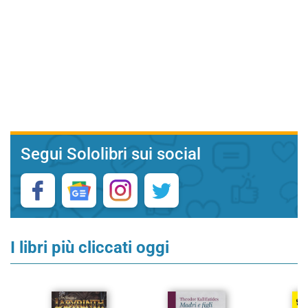
Segui Sololibri sui social
I libri più cliccati oggi